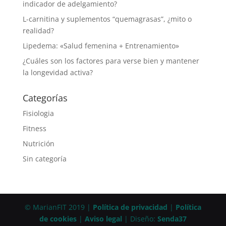
indicador de adelgamiento?
L-carnitina y suplementos “quemagrasas”, ¿mito o
realidad?
Lipedema: «Salud femenina + Entrenamiento»
¿Cuáles son los factores para verse bien y mantener
la longevidad activa?
Categorías
Fisiologia
Fitness
Nutrición
Sin categoría
© MarianFIT 2019 |
Política de privacidad
|
Política
de cookies
|
Aviso legal
| Diseño:
Senda37